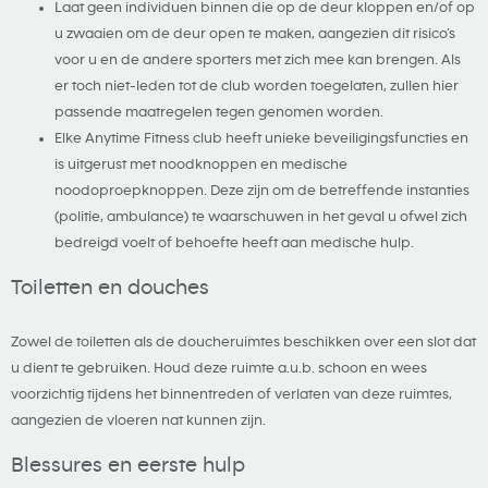
Laat geen individuen binnen die op de deur kloppen en/of op
u zwaaien om de deur open te maken, aangezien dit risico’s
voor u en de andere sporters met zich mee kan brengen. Als
er toch niet-leden tot de club worden toegelaten, zullen hier
passende maatregelen tegen genomen worden.
Elke Anytime Fitness club heeft unieke beveiligingsfuncties en
is uitgerust met noodknoppen en medische
noodoproepknoppen. Deze zijn om de betreffende instanties
(politie, ambulance) te waarschuwen in het geval u ofwel zich
bedreigd voelt of behoefte heeft aan medische hulp.
Toiletten en douches
Zowel de toiletten als de doucheruimtes beschikken over een slot dat
u dient te gebruiken. Houd deze ruimte a.u.b. schoon en wees
voorzichtig tijdens het binnentreden of verlaten van deze ruimtes,
aangezien de vloeren nat kunnen zijn.
Blessures en eerste hulp