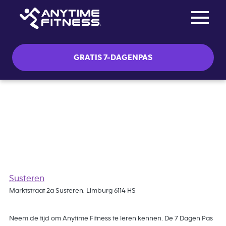
Toggle na
Skip navigation
GRATIS 7-DAGENPAS
Gratis 7 Dagen Pas
Susteren
Marktstraat 2a Susteren, Limburg 6114 HS
Neem de tijd om Anytime Fitness te leren kennen. De 7 Dagen Pas