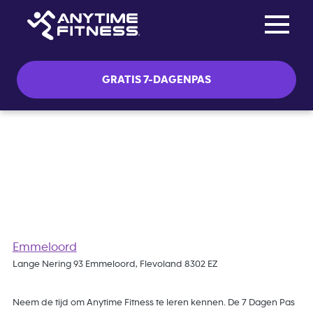
Toggle na
Skip navigation
GRATIS 7-DAGENPAS
Gratis 7 Dagen Pas
Emmeloord
Lange Nering 93 Emmeloord, Flevoland 8302 EZ
Neem de tijd om Anytime Fitness te leren kennen. De 7 Dagen Pas