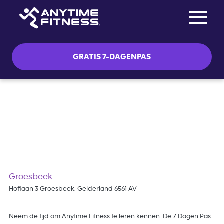
Toggle na
Skip navigation
GRATIS 7-DAGENPAS
Gratis 7 Dagen Pas
Groesbeek
Hoflaan 3 Groesbeek, Gelderland 6561 AV
Neem de tijd om Anytime Fitness te leren kennen. De 7 Dagen Pas