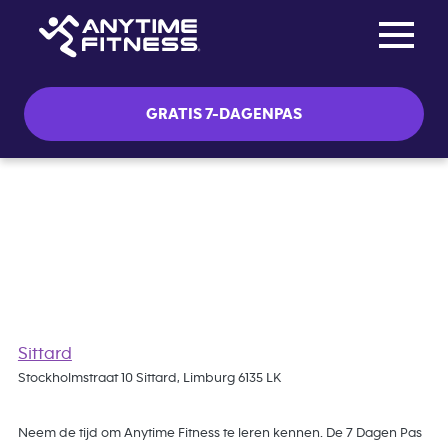
Toggle na
Skip navigation
GRATIS 7-DAGENPAS
Gratis 7 Dagen Pas
Sittard
Stockholmstraat 10 Sittard, Limburg 6135 LK
Neem de tijd om Anytime Fitness te leren kennen. De 7 Dagen Pas