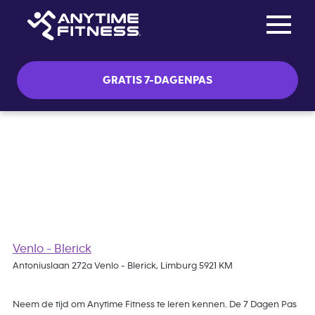
Toggle na
Skip navigation
GRATIS 7-DAGENPAS
Gratis 7 Dagen Pas
Venlo - Blerick
Antoniuslaan 272a Venlo - Blerick, Limburg 5921 KM
Neem de tijd om Anytime Fitness te leren kennen. De 7 Dagen Pas