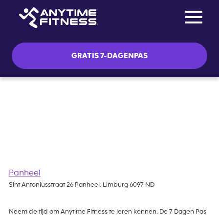
Toggle na
Skip navigation
GRATIS 7-DAGENPAS
Gratis 7 Dagen Pas
Panheel
Sint Antoniusstraat 26 Panheel, Limburg 6097 ND
Neem de tijd om Anytime Fitness te leren kennen. De 7 Dagen Pas