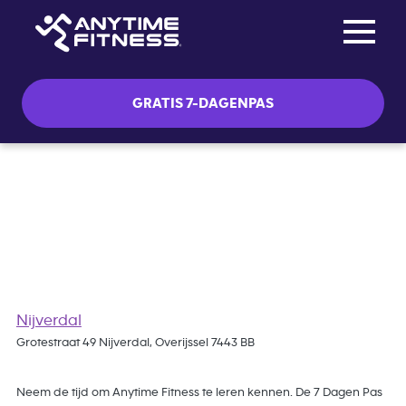
Toggle na
Skip navigation
GRATIS 7-DAGENPAS
Gratis 7 Dagen Pas
Nijverdal
Grotestraat 49 Nijverdal, Overijssel 7443 BB
Neem de tijd om Anytime Fitness te leren kennen. De 7 Dagen Pas