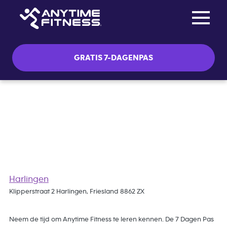
Toggle na
Skip navigation
GRATIS 7-DAGENPAS
Gratis 7 Dagen Pas
Harlingen
Klipperstraat 2 Harlingen, Friesland 8862 ZX
Neem de tijd om Anytime Fitness te leren kennen. De 7 Dagen Pas