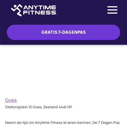
Toggle na
Skip navigation
GRATIS 7-DAGENPAS
Gratis 7 Dagen Pas
Goes
Stationsplein 13 Goes, Zeeland 4461 HP
Neem de tijd om Anytime Fitness te leren kennen. De 7 Dagen Pas