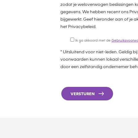
zodat je weloverwogen beslissingen k
gegevens. We hebben recent ons Pri
bijgewerkt. Geef hieronder aan of j
het Privacybeleid.
Ik ga akkoord met de
Gebruiksvoorw
* Uitsluitend voor niet-leden. Geldig b
voorwaarden kunnen lokaal verschillen
door een zelfstandig ondernemer behe
VERSTUREN