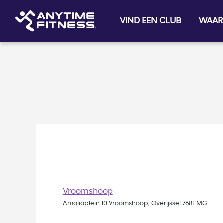
Skip navigation
VIND EEN CLUB
WAAR
Vroomshoop
Amaliaplein 10 Vroomshoop, Overijssel 7681 MG