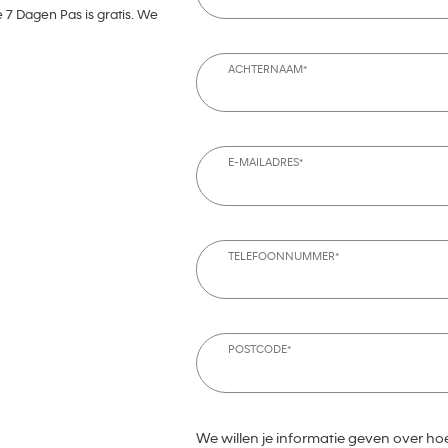
 7 Dagen Pas is gratis. We
ACHTERNAAM*
E-MAILADRES*
TELEFOONNUMMER*
POSTCODE*
We willen je informatie geven over ho