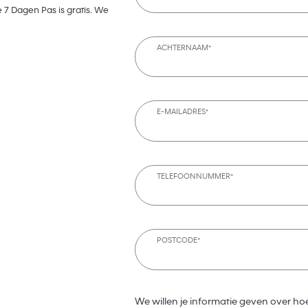
 7 Dagen Pas is gratis. We
ACHTERNAAM*
E-MAILADRES*
TELEFOONNUMMER*
POSTCODE*
We willen je informatie geven over ho