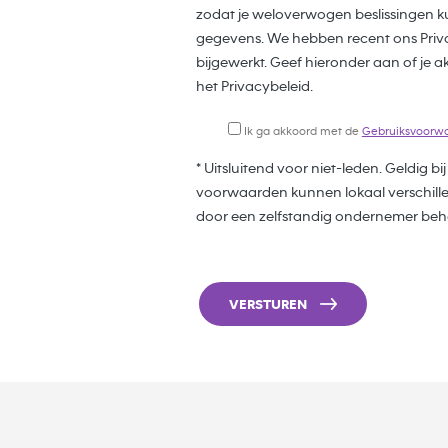
zodat je weloverwogen beslissingen k
gegevens. We hebben recent ons Pri
bijgewerkt. Geef hieronder aan of j
het Privacybeleid.
Ik ga akkoord met de
Gebruiksvoorw
* Uitsluitend voor niet-leden. Geldig b
voorwaarden kunnen lokaal verschillen
door een zelfstandig ondernemer behe
VERSTUREN