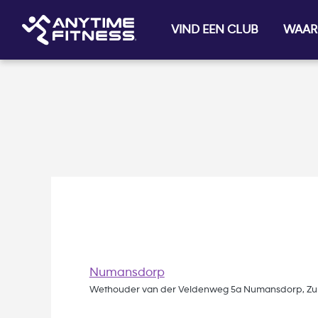
Skip navigation
VIND EEN CLUB
WAAR
Numansdorp
Wethouder van der Veldenweg 5a Numansdorp, Zui