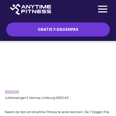
Toggle na
Skip navigation
GRATIS 7-DAGENPAS
Gratis 7 Dagen Pas
Venray
Julianasingel 5 Venray, Limburg 5802 AS
Neem de tijd om Anytime Fitness te leren kennen. De 7 Dagen Pas