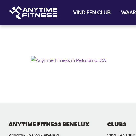
VIND EEN CLUB
WAAR
Skip navigation
ANYTIME FITNESS BENELUX
CLUBS
Privacy- En Cookiebeleid
Vind Een Club