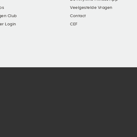
ubs
Veelgestelde Vragen
gen Club
Contact
er Login
CEF