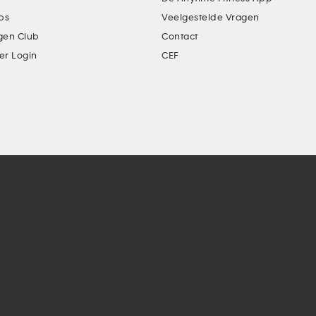
ubs
Veelgestelde Vragen
gen Club
Contact
er Login
CEF