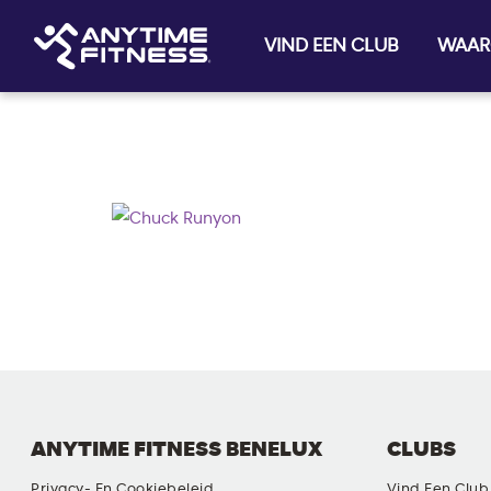
VIND EEN CLUB
WAAR
Skip navigation
ANYTIME FITNESS BENELUX
CLUBS
Privacy- En Cookiebeleid
Vind Een Club