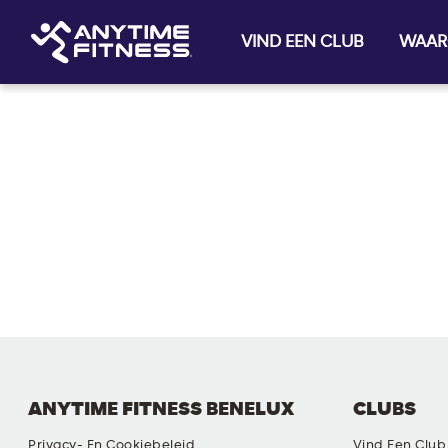
VIND EEN CLUB
WAAR
Skip navigation
ANYTIME FITNESS BENELUX
CLUBS
Privacy- En Cookiebeleid
Vind Een Club