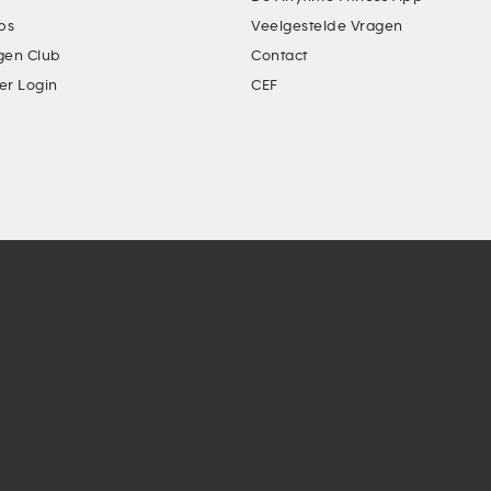
ubs
Veelgestelde Vragen
gen Club
Contact
er Login
CEF