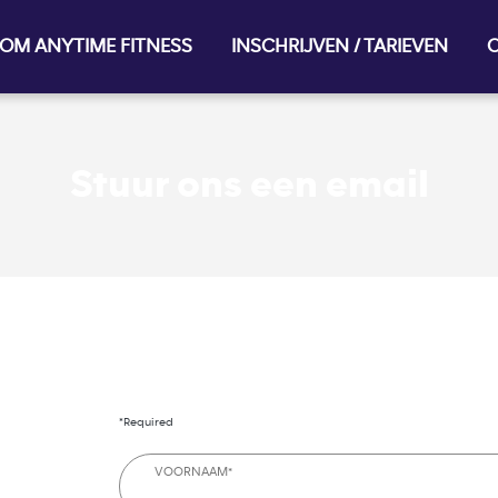
OM ANYTIME FITNESS
INSCHRIJVEN / TARIEVEN
O
Stuur ons een email
*Required
VOORNAAM*