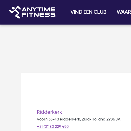
Skip navigation
VIND EEN CLUB
WAAR
Ridderkerk
Voorn 35-40 Ridderkerk, Zuid-Holland 2986 JA
+31 (0)180 229 490