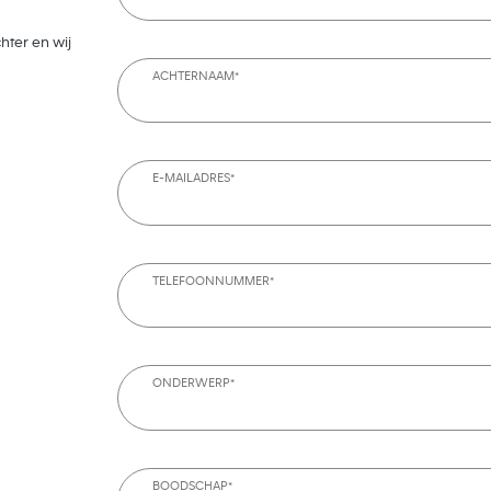
hter en wij
ACHTERNAAM*
E-MAILADRES*
TELEFOONNUMMER*
ONDERWERP*
BOODSCHAP*