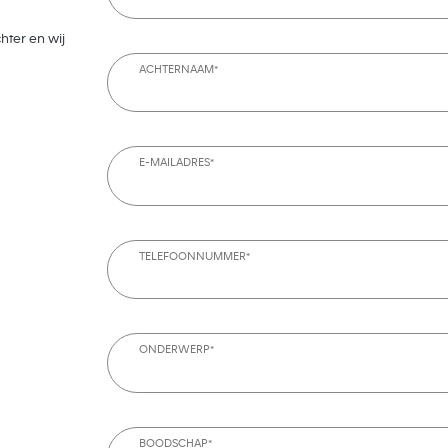
hter en wij
ACHTERNAAM*
E-MAILADRES*
TELEFOONNUMMER*
ONDERWERP*
BOODSCHAP*