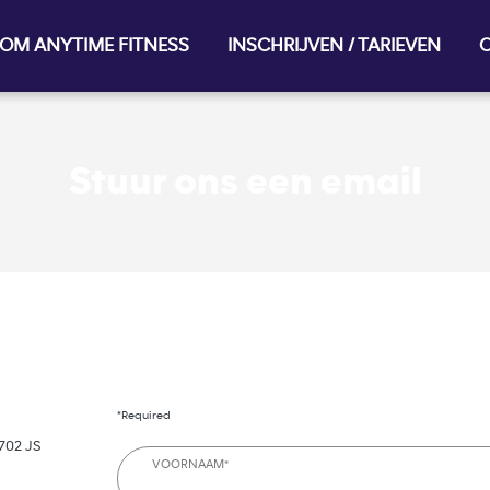
OM ANYTIME FITNESS
INSCHRIJVEN / TARIEVEN
O
Stuur ons een email
*Required
702 JS
VOORNAAM*