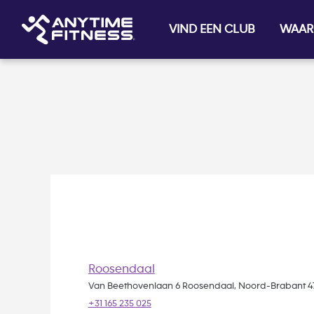
Skip navigation
VIND EEN CLUB
WAAR
Roosendaal
Van Beethovenlaan 6 Roosendaal, Noord-Brabant 4
+31 165 235 025