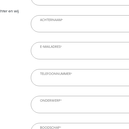
hter en wij
ACHTERNAAM*
E-MAILADRES*
TELEFOONNUMMER*
ONDERWERP*
BOODSCHAP*