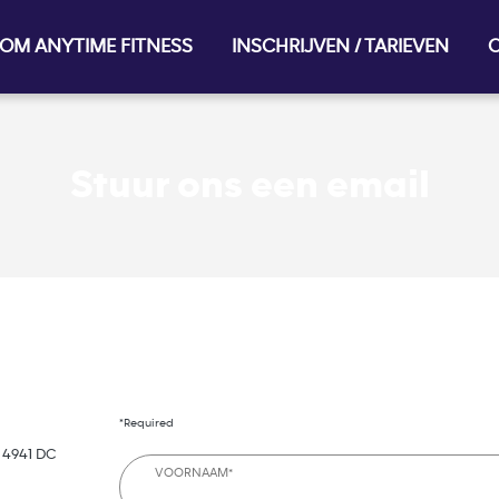
OM ANYTIME FITNESS
INSCHRIJVEN / TARIEVEN
O
Stuur ons een email
*Required
 4941 DC
VOORNAAM*