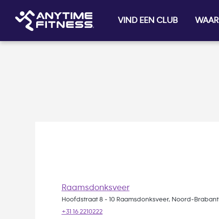
Skip navigation
VIND EEN CLUB
WAAR
Raamsdonksveer
Hoofdstraat 8 - 10 Raamsdonksveer, Noord-Brabant
+31 16 2210222