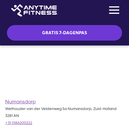
Toggle na
Skip navigation
GRATIS 7-DAGENPAS
Stuur ons een email
Numansdorp
Wethouder van der Veldenweg 5a Numansdorp, Zuid-Holland
3281 AN
+31 0186200222