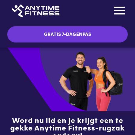
Toggle na
Skip navigation
GRATIS 7-DAGENPAS
Word nu lid en je krijgt een te
gekke Anytime Fitness-rugzak