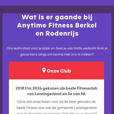
Wat is er gaande bij
Anytime Fitness Berkel
en Rodenrijs
Ons team staat voor je klaar en heet je van harte welkom! Kom je
gauw eens langs om kennis met ons te maken?
Onze Club
2018 t/m 2024 gekozen als beste Fitnessclub
van Lansingerland en 3e van NL
Dank aan onze leden voor de 8e keer gekozen als
beste Fitness club van de gemeente Lansingerland