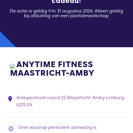
cadeau!
De actie is geldig t/m 31 augustus 2026. Alleen geldig
bij afsluiting van een jaarlidmaatschap
ANYTIME FITNESS
MAASTRICHT-AMBY
Ambyerstraat noord 25 Maastricht-Amby Limburg
6225 EA
Uren waarop personeel aanwezig is