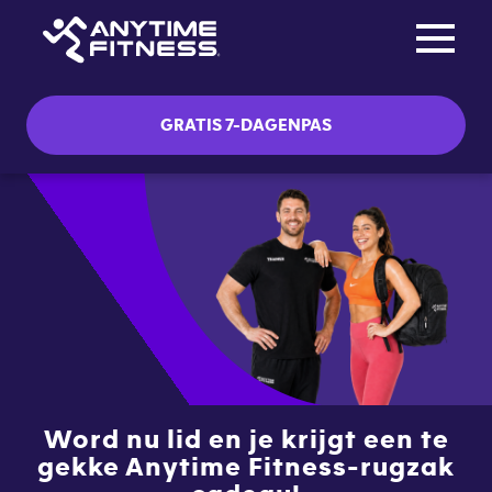
Toggle na
Skip navigation
GRATIS 7-DAGENPAS
Word nu lid en je krijgt een te
gekke Anytime Fitness-rugzak