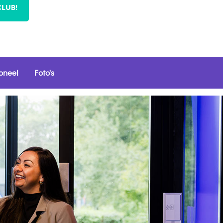
CLUB!
oneel
Foto's