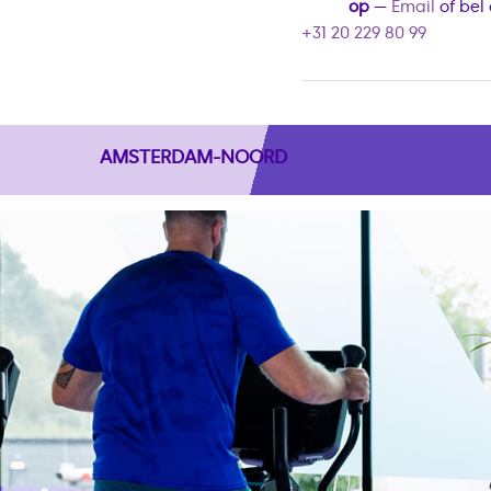
op
—
Email
of bel
+31 20 229 80 99
AMSTERDAM-NOORD