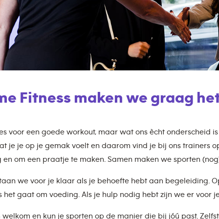
ime Fitness maken we graag het
lles voor een goede workout, maar wat ons ècht onderscheid i
at je je op je gemak voelt en daarom vind je bij ons trainers o
 en om een praatje te maken. Samen maken we sporten (nog)
aan we voor je klaar als je behoefte hebt aan begeleiding. 
et gaat om voeding. Als je hulp nodig hebt zijn we er voor je
n welkom en kun je sporten op de manier die bij jóú past. Zelfs