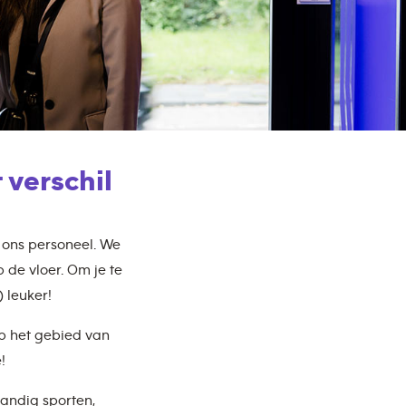
 verschil
s ons personeel. We
p de vloer. Om je te
 leuker!
Op het gebied van
!
tandig sporten,