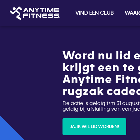
VIND EEN CLUB
WAAR
Skip navigation
Word nu lid e
krijgt een te
Anytime Fitn
rugzak cade
De actie is geldig t/m 31 august
geldig bij afsluiting van een j
JA, IK WIL LID WORDEN!