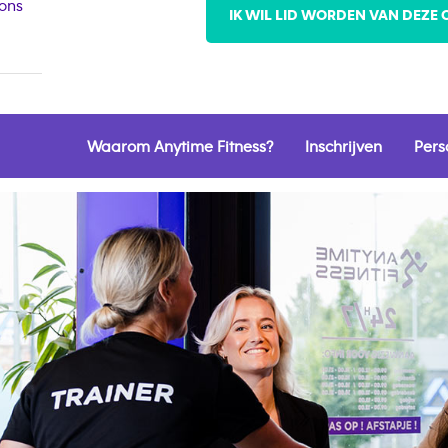
 ons
IK WIL LID WORDEN VAN DEZE 
Waarom Anytime Fitness?
Inschrijven
Pers