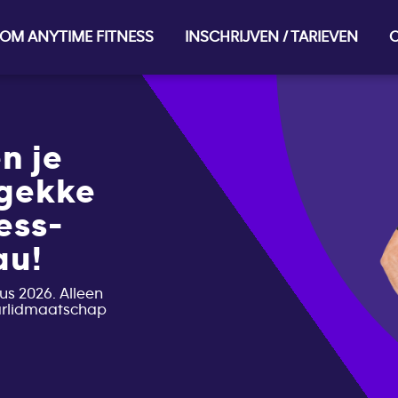
OM ANYTIME FITNESS
INSCHRIJVEN / TARIEVEN
O
n je
 gekke
ess-
au!
us 2026. Alleen
aarlidmaatschap