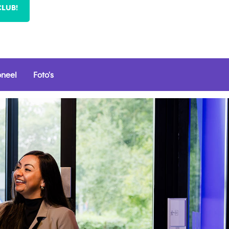
CLUB!
oneel
Foto's