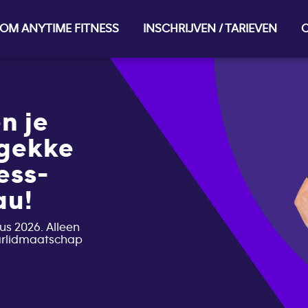
OM ANYTIME FITNESS
INSCHRIJVEN / TARIEVEN
O
n je
 gekke
ess-
au!
us 2026. Alleen
aarlidmaatschap