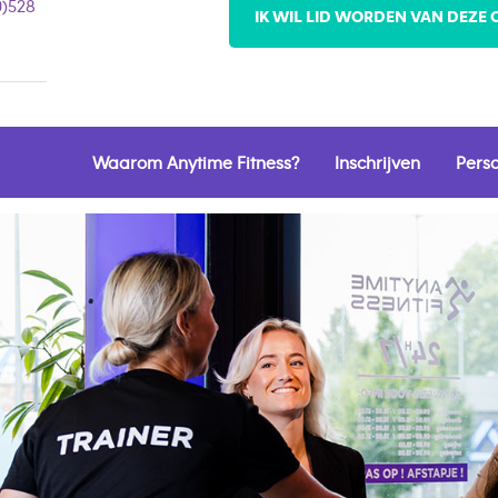
0)528
IK WIL LID WORDEN VAN DEZE 
Waarom Anytime Fitness?
Inschrijven
Pers