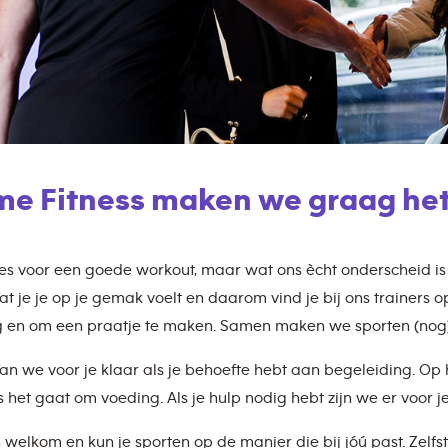
ime Fitness maken we graag het
lles voor een goede workout, maar wat ons ècht onderscheid i
at je je op je gemak voelt en daarom vind je bij ons trainers o
 en om een praatje te maken. Samen maken we sporten (nog)
aan we voor je klaar als je behoefte hebt aan begeleiding. Op
et gaat om voeding. Als je hulp nodig hebt zijn we er voor je
n welkom en kun je sporten op de manier die bij jóú past. Zelfs