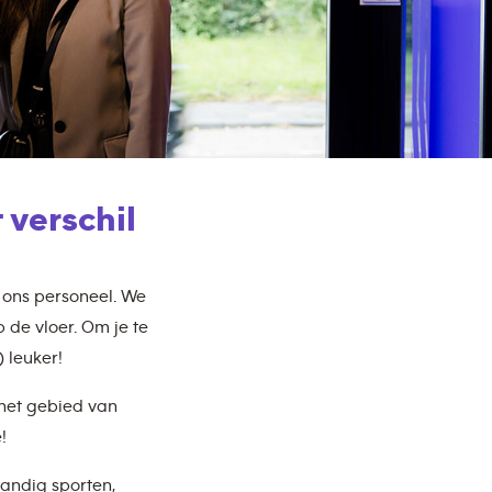
 verschil
s ons personeel. We
p de vloer. Om je te
 leuker!
 het gebied van
!
tandig sporten,