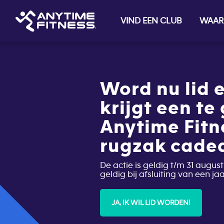
VIND EEN CLUB
WAAR
Skip navigation
Word nu lid e
krijgt een te
Anytime Fitn
rugzak cade
De actie is geldig t/m 31 august
geldig bij afsluiting van een j
JA, IK WIL LID WORDEN!