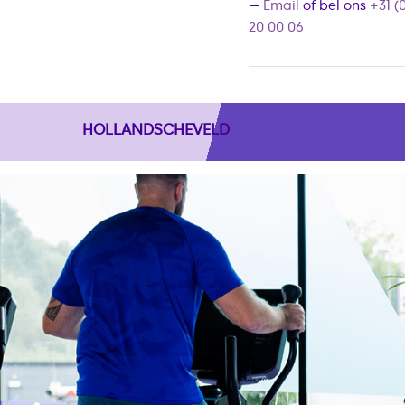
—
Email
of bel ons
+31 (
20 00 06
HOLLANDSCHEVELD