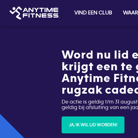
VIND EEN CLUB
WAAR
Skip navigation
Word nu lid e
krijgt een te
Anytime Fitn
rugzak cade
De actie is geldig t/m 31 august
geldig bij afsluiting van een j
JA, IK WIL LID WORDEN!