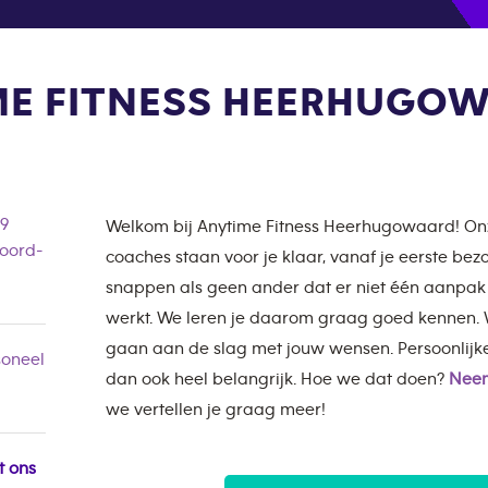
ME FITNESS HEERHUGO
9
Welkom bij Anytime Fitness Heerhugowaard! 
oord-
coaches staan voor je klaar, vanaf je eerste be
snappen als geen ander dat er niet één aanpak i
werkt. We leren je daarom graag goed kennen. W
gaan aan de slag met jouw wensen. Persoonlij
oneel
dan ook heel belangrijk. Hoe we dat doen?
Neem
we vertellen je graag meer!
t ons