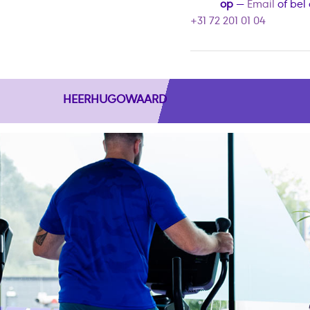
op
—
Email
of bel
+31 72 201 01 04
HEERHUGOWAARD