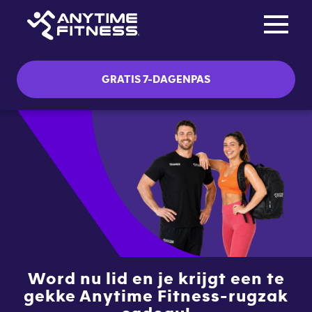
Toggle na
Skip navigation
GRATIS 7-DAGENPAS
Word nu lid en je krijgt een te
gekke Anytime Fitness-rugzak