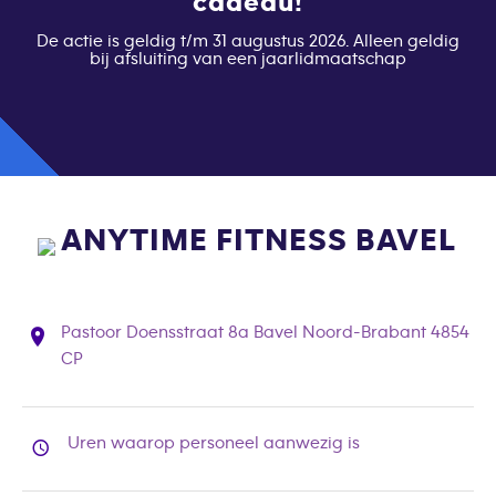
cadeau!
De actie is geldig t/m 31 augustus 2026. Alleen geldig
bij afsluiting van een jaarlidmaatschap
ANYTIME FITNESS BAVEL
Pastoor Doensstraat 8a Bavel Noord-Brabant 4854
CP
Uren waarop personeel aanwezig is