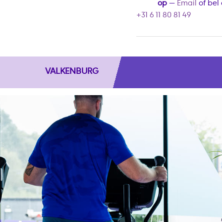
op
—
Email
of bel
+31 6 11 80 81 49
VALKENBURG