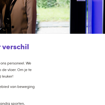
 verschil
s ons personeel. We
p de vloer. Om je te
 leuker!
 gebied van beweging
tandig sporten,