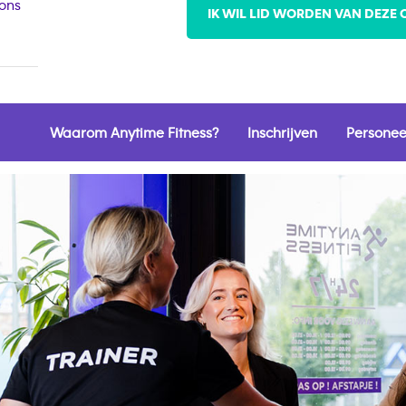
 ons
IK WIL LID WORDEN VAN DEZE 
Waarom Anytime Fitness?
Inschrijven
Personee