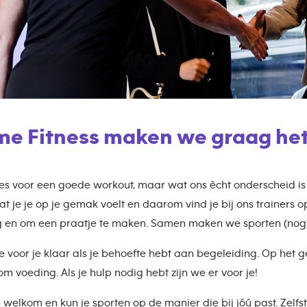
ime Fitness maken we graag het
lles voor een goede workout, maar wat ons ècht onderscheid i
at je je op je gemak voelt en daarom vind je bij ons trainers o
 en om een praatje te maken. Samen maken we sporten (nog)
e voor je klaar als je behoefte hebt aan begeleiding. Op het
m voeding. Als je hulp nodig hebt zijn we er voor je!
n welkom en kun je sporten op de manier die bij jóú past. Zelfs