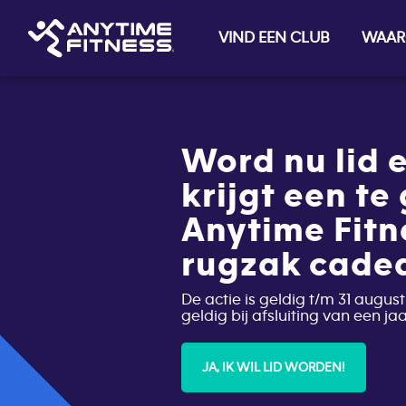
VIND EEN CLUB
WAAR
Skip navigation
Word nu lid e
krijgt een te
Anytime Fitn
rugzak cade
De actie is geldig t/m 31 august
geldig bij afsluiting van een j
JA, IK WIL LID WORDEN!