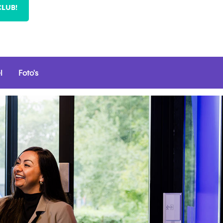
CLUB!
l
Foto's