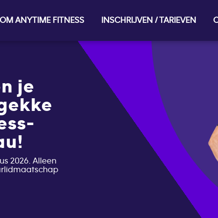
OM ANYTIME FITNESS
INSCHRIJVEN / TARIEVEN
O
n je
 gekke
ess-
au!
us 2026. Alleen
aarlidmaatschap