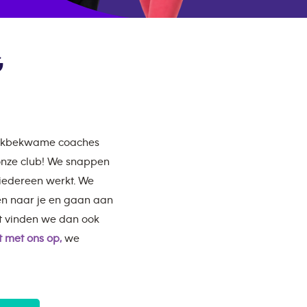
G
 vakbekwame coaches
 onze club! We snappen
 iedereen werkt. We
en naar je en gaan aan
t vinden we dan ook
 met ons op,
we