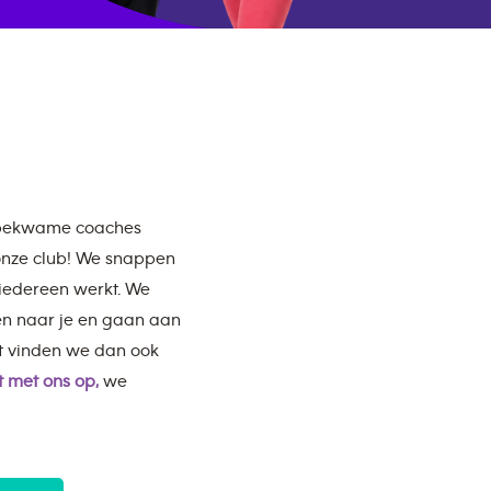
akbekwame coaches
 onze club! We snappen
 iedereen werkt. We
en naar je en gaan aan
t vinden we dan ook
 met ons op,
we