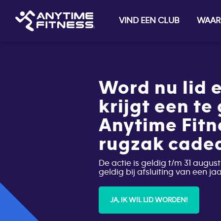
VIND EEN CLUB
WAAR
Skip navigation
Word nu lid e
krijgt een te
Anytime Fitn
rugzak cade
De actie is geldig t/m 31 august
geldig bij afsluiting van een j
JA, IK WIL LID WORDEN!