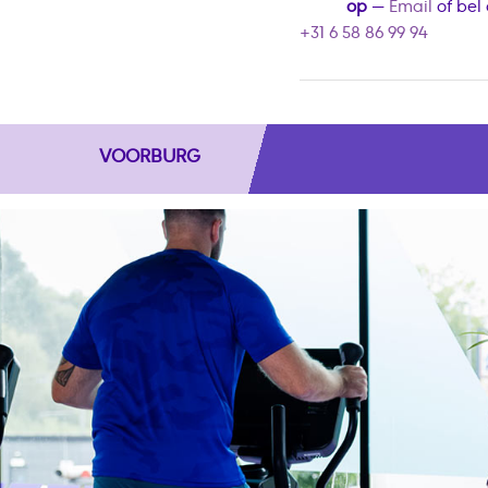
op
—
Email
of bel
+31 6 58 86 99 94
VOORBURG