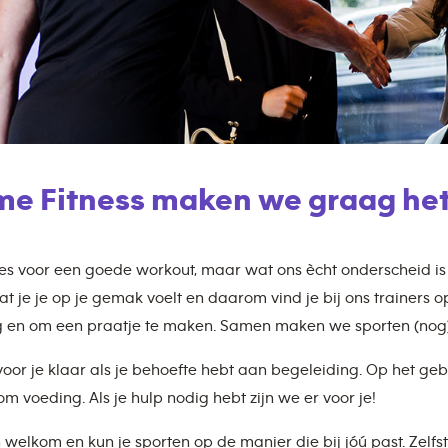
ime Fitness maken we graag het
lles voor een goede workout, maar wat ons ècht onderscheid i
at je je op je gemak voelt en daarom vind je bij ons trainers o
 en om een praatje te maken. Samen maken we sporten (nog)
voor je klaar als je behoefte hebt aan begeleiding. Op het g
m voeding. Als je hulp nodig hebt zijn we er voor je!
n welkom en kun je sporten op de manier die bij jóú past. Zelfs