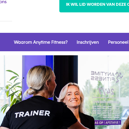
 ons
IK WIL LID WORDEN VAN DEZE 
Waarom Anytime Fitness?
Inschrijven
Personeel