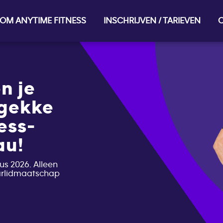
OM ANYTIME FITNESS
INSCHRIJVEN / TARIEVEN
O
n je
 gekke
ess-
au!
us 2026. Alleen
aarlidmaatschap