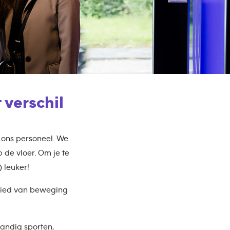
 verschil
s ons personeel. We
p de vloer. Om je te
 leuker!
ebied van beweging
tandig sporten,