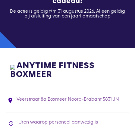
cadeau!
De actie is geldig t/m 31 augustus 2026. Alleen geldig
bij afsluiting van een jaarlidmaatschap
ANYTIME FITNESS
BOXMEER
Veerstraat 8a Boxmeer Noord-Brabant 5831 JN
Uren waarop personeel aanwezig is