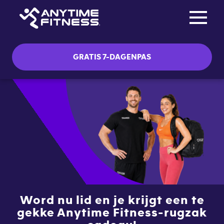
Toggle na
Skip navigation
GRATIS 7-DAGENPAS
Word nu lid en je krijgt een te
gekke Anytime Fitness-rugzak