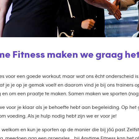
ime Fitness maken we graag het
lles voor een goede workout, maar wat ons ècht onderscheid i
at je je op je gemak voelt en daarom vind je bij ons trainers o
 en om een praatje te maken. Samen maken we sporten (nog)
we voor je klaar als je behoefte hebt aan begeleiding. Op he
m voeding. Als je hulp nodig hebt zijn we er voor je!
n welkom en kun je sporten op de manier die bij jóú past. Zelfs
g, meedoen aan een groepsles… bij Anytime Fitness kan het al