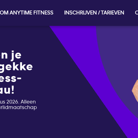
OM ANYTIME FITNESS
INSCHRIJVEN / TARIEVEN
O
n je
 gekke
ess-
au!
us 2026. Alleen
aarlidmaatschap