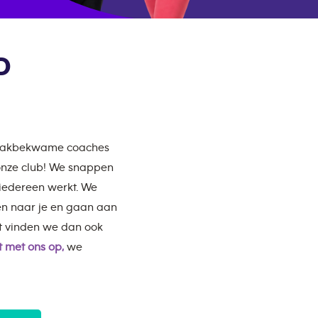
D
e vakbekwame coaches
 onze club! We snappen
 iedereen werkt. We
en naar je en gaan aan
t vinden we dan ook
 met ons op,
we