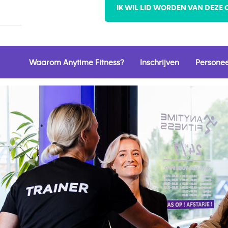
IK WIL LID WORDEN VAN DEZE 
Waarom Anytime Fitness?
Inschrijven
Personee