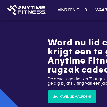
VIND EEN CLUB
WAAR
Skip navigation
Word nu lid e
krijgt een te
Anytime Fitn
rugzak cade
De actie is geldig t/m 31 august
geldig bij afsluiting van een j
JA, IK WIL LID WORDEN!