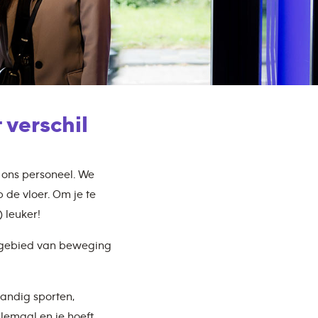
 verschil
s ons personeel. We
p de vloer. Om je te
 leuker!
t gebied van beweging
tandig sporten,
lemaal en je hoeft