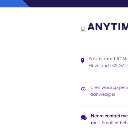
ANYTIM
Prozastraat 111C A
Flevoland 1321 GZ
Uren waarop pers
aanwezig is
Neem contact me
op
—
Email
of bel