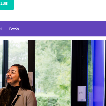
CLUB!
l
Foto's