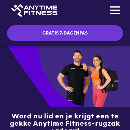
Toggle na
Skip navigation
GRATIS 7-DAGENPAS
Word nu lid en je krijgt een te
gekke Anytime Fitness-rugzak