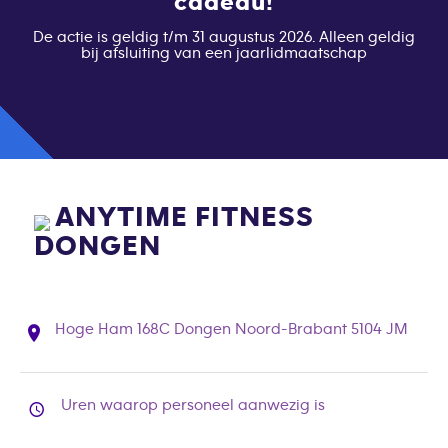
cadeau!
De actie is geldig t/m 31 augustus 2026. Alleen geldig
bij afsluiting van een jaarlidmaatschap
ANYTIME FITNESS
DONGEN
Hoge Ham 168C Dongen Noord-Brabant 5104 JM
Uren waarop personeel aanwezig is