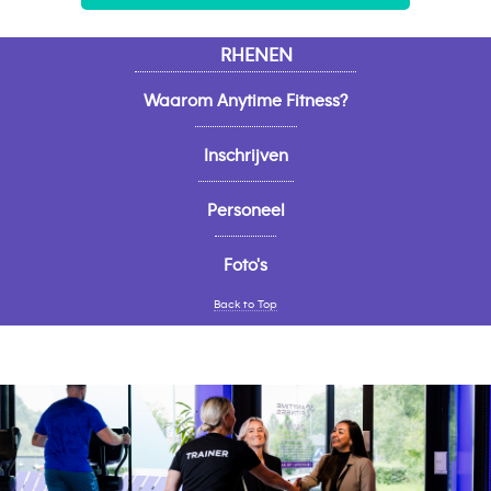
RHENEN
Waarom Anytime Fitness?
Inschrijven
Personeel
Foto's
Back to Top