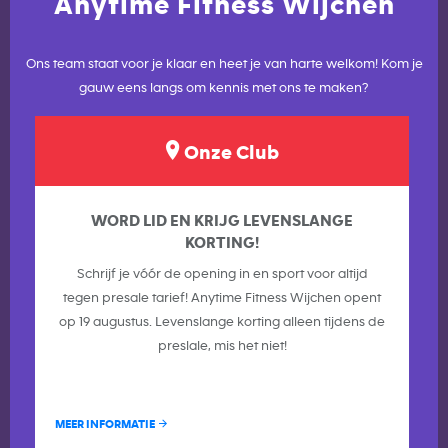
Anytime Fitness Wijchen
Ons team staat voor je klaar en heet je van harte welkom! Kom je
gauw eens langs om kennis met ons te maken?
Onze Club
WORD LID EN KRIJG LEVENSLANGE
KORTING!
Schrijf je vóór de opening in en sport voor altijd
tegen presale tarief! Anytime Fitness Wijchen opent
op 19 augustus. Levenslange korting alleen tijdens de
preslale, mis het niet!
MEER INFORMATIE