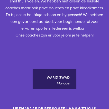
snel thuis voelen. We hebben niet alleen de leukste
coaches maar ook privé douches en privé kleedkamers.
En bij ons is het áltijd schoon en hygiënisch! We hebben
een gevarieerd aanbod, voor beginnende tot zeer
ervaren sporters. Iedereen is welkom!
Onze coaches zijn er voor je om je te helpen!
WARID SWADI
Manager
UREN WAAROP PERSONEEL AANWEZIG IS