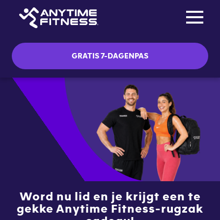
Toggle na
Skip navigation
GRATIS 7-DAGENPAS
Word nu lid en je krijgt een te
gekke Anytime Fitness-rugzak