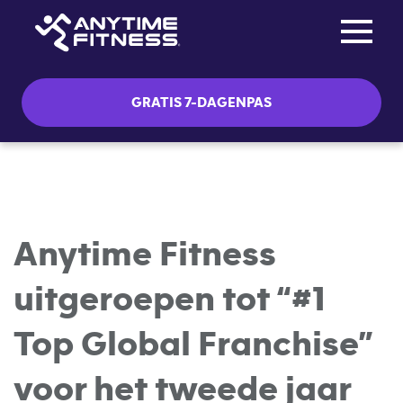
Toggle na
Skip navigation
GRATIS 7-DAGENPAS
Anytime Fitness
uitgeroepen tot “#1
Top Global Franchise”
voor het tweede jaar