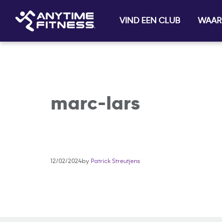
VIND EEN CLUB
WAAR
Skip navigation
marc-lars
12/02/2024by
Patrick Streutjens