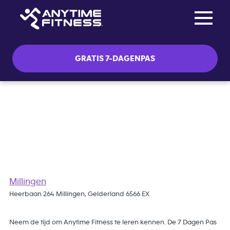
Toggle na
Skip navigation
GRATIS 7-DAGENPAS
Gratis 7 Dagen Pas
Millingen
Heerbaan 264 Millingen, Gelderland 6566 EX
Neem de tijd om Anytime Fitness te leren kennen. De 7 Dagen Pas