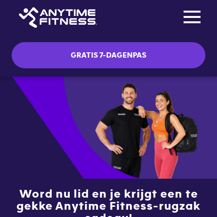
Toggle na
Skip navigation
GRATIS 7-DAGENPAS
Word nu lid en je krijgt een te
gekke Anytime Fitness-rugzak